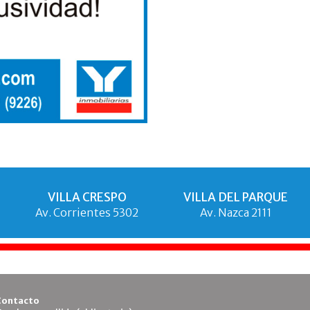
VILLA CRESPO
VILLA DEL PARQUE
Av. Corrientes 5302
Av. Nazca 2111
Contacto