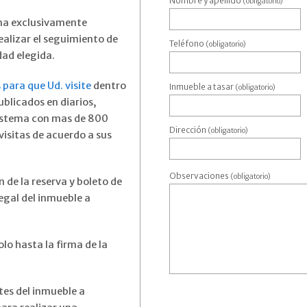
Nombre y apellido
(obligatorio)
ma exclusivamente
ealizar el seguimiento de
Teléfono
(obligatorio)
dad elegida.
para que Ud. visite
dentro
Inmueble a tasar
(obligatorio)
blicados en diarios,
sistema con mas de 800
Dirección
(obligatorio)
visitas de acuerdo a sus
Observaciones
(obligatorio)
́n de la reserva y boleto de
egal del inmueble a
lo hasta la firma de la
ntes del inmueble a